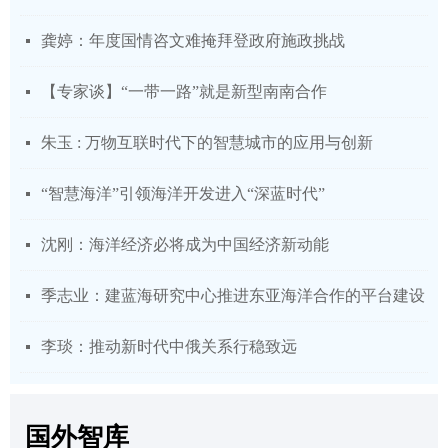
龚婷：年度国情咨文难掩拜登政府施政挑战
넷
【专家谈】“一带一路”就是新型南南合作
넷
朱玉 : 万物互联时代下的智慧城市的应用与创新
넷
“智慧海洋”引领海洋开发进入“深蓝时代”
넷
沈刚：海洋经济必将成为中国经济新动能
넷
季志业：建蓝海研究中心推进东亚海洋合作的平台建设
넷
李琰：推动新时代中俄关系行稳致远
넷
国外智库