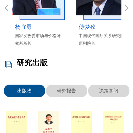
넳
넲
杨宜勇
傅梦孜
国家发改委市场与价格研
中国现代国际关系研究院
究所所长
原副院长
研究出版
ꀢ
出版物
研究报告
决策参阅