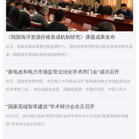
《我国海洋资源价格形成机制研究》课题成果发布
近日，国家发展改革委价格监测中心、国发智库研究院在京联合发布其研究成
果《我国海洋资源价格形成机制研究》。
“新电改和电力市场监管法治化学术闭门会”成功召开
近日，国发智库研究院、华北电力大学联合召开“新电改和电力市场监管法治
化学术闭门会”，来自国家发改委、国家能源局、中国社科院、中国人民大
学、国发智库研究院、华北电力大学、中国华能、山东泰开集团等领导、专
家、企业负责人就围绕我国电力能源市场监管法治化问题展开讨论。
“国家高端智库建设”学术研讨会在京召开
4月20日，由中国社会科学院中国社会科学评价中心主办的“国家高端智库建
设”学术研讨会在京举行。