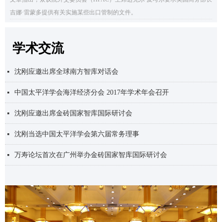
吉娜·雷蒙多提供有关实施某些出口管制的文件。
学术交流
沈刚应邀出席第二届“全球南方”智库对话会
中国太平洋学会第三届专题学术报告会暨 2017年年会在中山召开
“经济新常态与供给侧结构性改革”专题培训
넷
넷
넷
沈刚应邀出席全球南方智库对话会
넷
中国太平洋学会海洋经济分会 2017年学术年会召开
넷
沈刚应邀出席金砖国家智库国际研讨会
넷
沈刚当选中国太平洋学会第六届常务理事
넷
万寿论坛首次在广州举办金砖国家智库国际研讨会
넷
金砖国家智库合作中方理事会2018年年会举行
넷