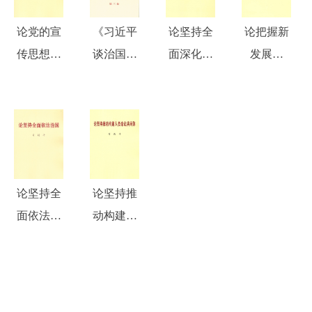
论党的宣
《习近平
论坚持全
论把握新
传思想工
谈治国理
面深化改
发展阶
作
政》第三
革
段、贯彻
卷
新发展理
念、构建
新发展格
局
论坚持全
论坚持推
面依法治
动构建人
国
类命运共
同体