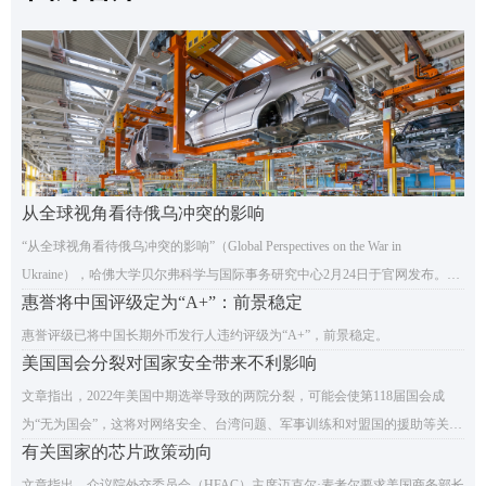
从全球视角看待俄乌冲突的影响
“从全球视角看待俄乌冲突的影响”（Global Perspectives on the War in
Ukraine），哈佛大学贝尔弗科学与国际事务研究中心2月24日于官网发布。6
惠誉将中国评级定为“A+”：前景稳定
位专家围绕各自研究的国别区域，讨论俄乌冲突带来的全球性影响。
惠誉评级已将中国长期外币发行人违约评级为“A+”，前景稳定。
美国国会分裂对国家安全带来不利影响
文章指出，2022年美国中期选举导致的两院分裂，可能会使第118届国会成
为“无为国会”，这将对网络安全、台湾问题、军事训练和对盟国的援助等关键
有关国家的芯片政策动向
政策的批准和拨款产生不利影响。
文章指出，众议院外交委员会（HFAC）主席迈克尔·麦考尔要求美国商务部长